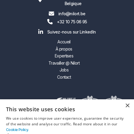
Belgique

info@nilort.be

+32 10 75 06 95

Suivez-nous sur LinkedIn
Accueil
À propos
Expertises
Travailler @ Nilort
Jobs
Contact
×
This website uses cookies
We use cookies to improve user experience, guarantee the security
of the website and analyse our traffic. Read more about it in our
Cookie Policy.