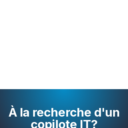
il suit votre rythme. C'est pourquoi nous
construisons votre
croissance
ensemble.
Ensemble, nous veillons à votre
équilibre entre vie privée et vie
professionnelle.
Parce que nous visons des relations à long terme, nous
faisons en sorte que vos
ambitions professionnelles
riment
avec votre
équilibre personnel
.
À la recherche d'un
copilote IT?